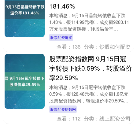
181.46%
本站消息，9月15日晶能转债收盘下跌
1.43%，报114.99元/张，成交额9283.11
万元股票配资链接，转股溢价率
181.46%。 资料显示，晶能转债信用
股票配资链接
级....
查看：
136
分类：
炒股如何配资
股票配资指数网 9月15日冠
宇转债下跌0.59%，转股溢价
率29.59%
本站消息，9月15日冠宇转债收盘下跌
0.59%，报128.48元/张，成交额1.8亿元
股票配资指数网，转股溢价率29.59%。
资料显示，冠宇转债信用级别为“A....
股票配资指数网
查看：
112
分类：
线上配资公司