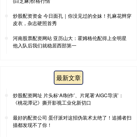
(白芝麻)价格行情
炒股配资资金 今日面孔｜你没见过的全妹！扎麻花辫穿
皮衣，杂志硬照首秀
河南股票配资网站 亚历山大：霍姆格伦配得上全明星
他入队后我们就稳居西部第一
最新文章
炒股配资网址 片头标‘AI制作’、片尾署‘AIGC导演’：
《桃花潭记》撕开影视工业化新切口
最好的配资公司 蛋仔派对这招伪装术太绝了！追捕者扫
描都发现不了你！