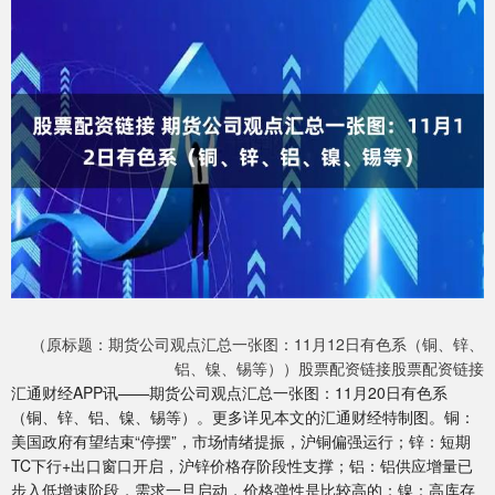
（原标题：期货公司观点汇总一张图：11月12日有色系（铜、锌、
铝、镍、锡等））股票配资链接股票配资链接
汇通财经APP讯——期货公司观点汇总一张图：11月20日有色系
（铜、锌、铝、镍、锡等）。更多详见本文的汇通财经特制图。铜：
美国政府有望结束“停摆”，市场情绪提振，沪铜偏强运行；锌：短期
TC下行+出口窗口开启，沪锌价格存阶段性支撑；铝：铝供应增量已
步入低增速阶段，需求一旦启动，价格弹性是比较高的；镍：高库存