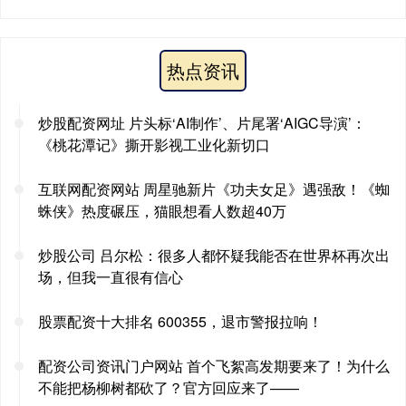
热点资讯
炒股配资网址 片头标‘AI制作’、片尾署‘AIGC导演’：
《桃花潭记》撕开影视工业化新切口
互联网配资网站 周星驰新片《功夫女足》遇强敌！《蜘
蛛侠》热度碾压，猫眼想看人数超40万
炒股公司 吕尔松：很多人都怀疑我能否在世界杯再次出
场，但我一直很有信心
股票配资十大排名 600355，退市警报拉响！
配资公司资讯门户网站 首个飞絮高发期要来了！为什么
不能把杨柳树都砍了？官方回应来了——