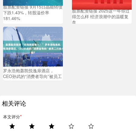
股票配资链接 9月15日晶能转债
股票配资链接 2025这一年你过
下跌1.43%，转股溢价率
得怎么样 经济浪潮中的温暖复
181.46%
盘
股票配资链接 “收钱祸害客人！”
罗永浩炮轰凯悦逸扉酒店，
CEO孙武的“消费者导向”被员工
打脸？
相关评论
本文评分
*